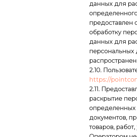
данных для ра
определенного
предоставлен 
обработку пер
данных для ра
персональных 
распространен
2.10. Пользоват
https://pointco
2.11. Предоста
раскрытие пер
определенных 
документов, п
товаров, работ,
Оператором чер