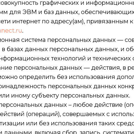
– совокупность графических и информационн
амм для ЭВМ и баз данных, обеспечивающих
сети интернет по адресу(ам), привязанным 
nnect.ru
.
ионная система персональных данных — со
в базах данных персональных данных, и 
информационных технологий и технических 
ание персональных данных — действия, в ре
можно определить без использования допо
инадлежность персональных данных конк
или иному субъекту персональных данных.
 персональных данных – любое действие (о
действий (операций), совершаемых с испол
тизации или без использования таких средс
 данными, включая сбор, запись, системат