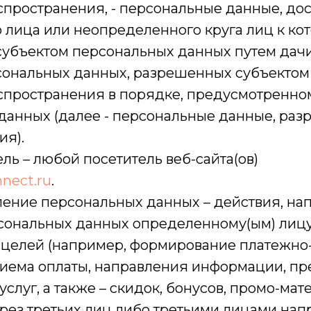
спространения, - персональные данные, до
 лица или неопределенного круга лиц к ко
субъектом персональных данных путем дачи
сональных данных, разрешенных субъектом
спространения в порядке, предусмотренно
данных (далее - персональные данные, ра
ия).
ель – любой посетитель веб-сайта(ов)
nnect.ru
.
вление персональных данных – действия, н
сональных данных определенному(ым) лицу
целей (например, формирование платежно
риема оплаты, направления информации, п
 услуг, а также – скидок, бонусов, промо-ма
ез третьих лиц либо третьими лицами напря