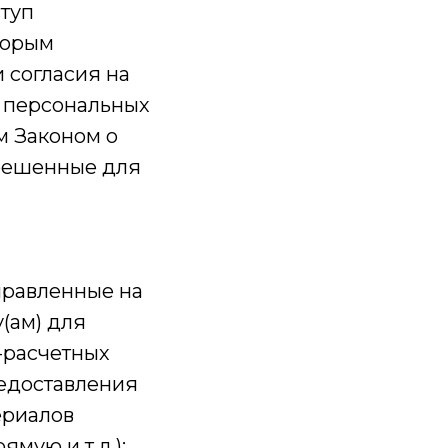
ступ
торым
 согласия на
 персональных
м Законом о
зрешенные для
аправленные на
(ам) для
-расчетных
редоставления
териалов
мую и т.д.);