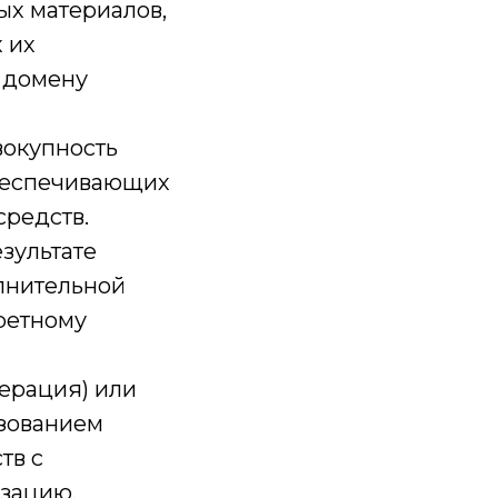
ых материалов,
 их
к домену
вокупность
обеспечивающих
средств.
зультате
лнительной
ретному
перация) или
ьзованием
тв с
изацию,