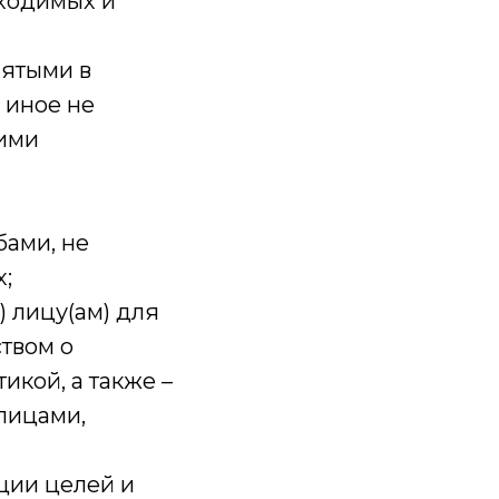
бходимых и
нятыми в
 иное не
гими
бами, не
;
 лицу(ам) для
твом о
кой, а также –
лицами,
ции целей и