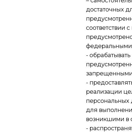
– самостоятель
достаточных д
предусмотренн
соответствии с
предусмотрено
федеральными 
- обрабатывать
предусмотренн
запрещенными 
- предоставля
реализации це
персональных 
для выполнени
возникшими в с
- распростран