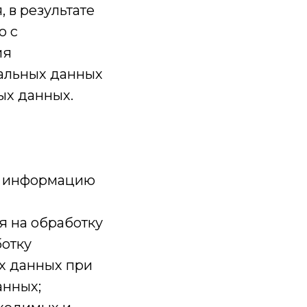
 в результате
о с
ия
альных данных
ых данных.
ую информацию
я на обработку
отку
х данных при
анных;