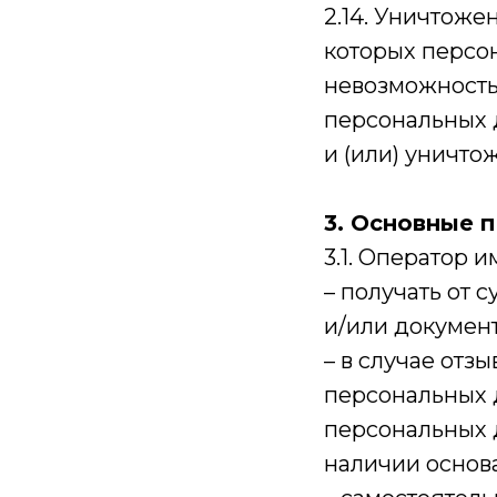
2.14. Уничтоже
которых персо
невозможность
персональных 
и (или) уничт
3. Основные 
3.1. Оператор и
– получать от
и/или докумен
– в случае отз
персональных 
персональных 
наличии основа