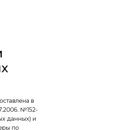
и
ых
оставлена в
7.2006. №152-
ых данных) и
еры по