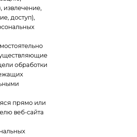
, извлечение,
е, доступ),
рсональных
амостоятельно
осуществляющие
цели обработки
лежащих
льными
аяся прямо или
елю веб-сайта
ональных