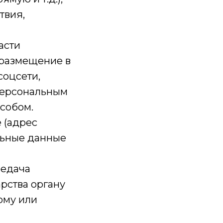
твия,
асти
 размещение в
соцсети,
 персональным
собом.
 (адрес
льные данные
редача
рства органу
ому или