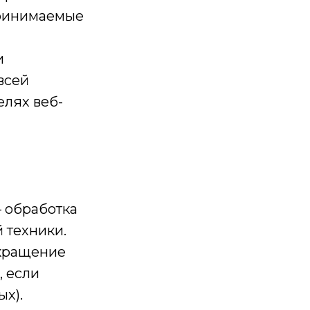
принимаемые
и
всей
елях веб-
– обработка
 техники.
екращение
, если
х).