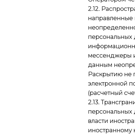
2.12. Распрост
направленные 
неопределенном
персональных 
информационно
мессенджеры и 
данным неопре
Раскрытию не 
электронной п
(расчетный сче
2.13. Трансгра
персональных 
власти иностра
иностранному 